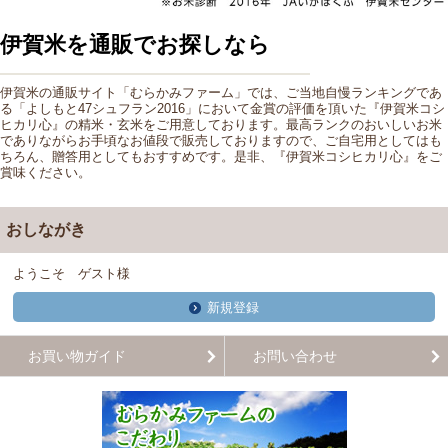
伊賀米を通販でお探しなら
伊賀米
の
通販
サイト「むらかみファーム」では、ご当地自慢ランキングであ
る「よしもと47シュフラン2016」において金賞の評価を頂いた『伊賀米
コシ
ヒカリ
心』の
精米
・玄米をご用意しております。最高ランクの
おいしいお米
でありながらお手頃なお値段で販売しておりますので、ご自宅用としてはも
ちろん、贈答用としても
おすすめ
です。是非、『伊賀米コシヒカリ心』をご
賞味ください。
おしながき
ようこそ ゲスト様
新規登録
お買い物ガイド
お問い合わせ